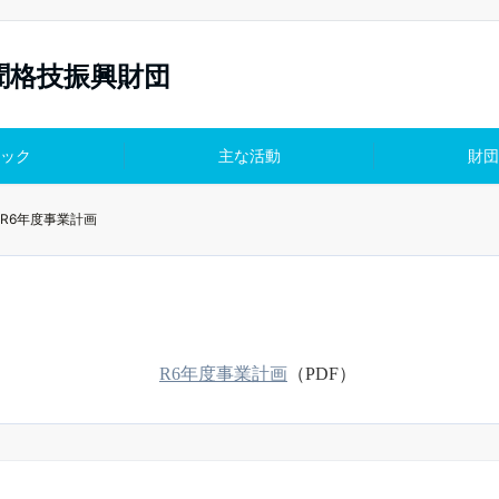
聞格技振興財団
ック
主な活動
財団
R6年度事業計画
R6年度事業計画
（PDF）